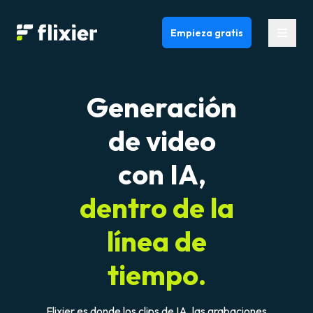
Flixier logo - Home
Empieza gratis
Generación
de video
con IA,
dentro de la
línea de
tiempo.
Flixier es donde los clips de IA, las grabaciones